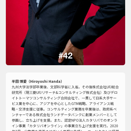
半田 博愛（Hiroyoshi Handa）
九州大学法学部卒業後、文部科学省に入省。その後株式会社UFJ総合
研究所（現三菱UFJリサーチ&コンサルティング株式会社）及びデロ
イトトーマツコンサルティング合同会社で、一貫して日系大手サー
ビス業を中心に、アジアを中心としたGTM戦略、アライアンス戦
略・交渉支援に従事。コンサルティング業務を卒業後は、政府系ベ
ンチャーである株式会社ランドデータバンクに創業メンバーとして
参画し、立ち上げを支援。また、認定NPO法人カタリバでのオンラ
イン事業「カタリバオンライン」の事業立ち上げ支援を実行。2020