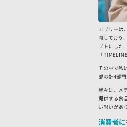
エブリーは
開しており、
プトにした「
「TIMEL
その中で私
部の計4部
我々は、メ
提供する食
い想いがあ
消費者に