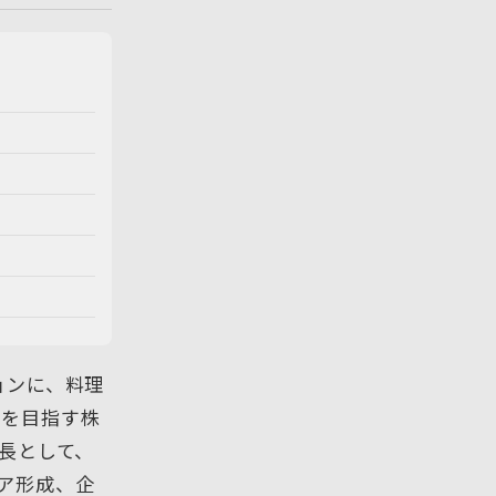
ョンに、料理
とを目指す株
部長として、
リア形成、企