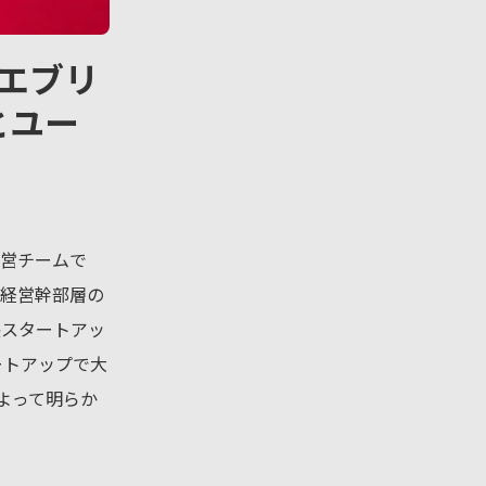
エブリ
とユー
運営チームで
・経営幹部層の
長スタートアッ
ートアップで大
よって明らか