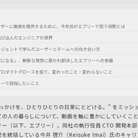
ーザーに価値を提供するために、今井氏がエブリーで担う役割とは
飛び込んだエンジニアの世界
ージェントで学んだユーザーとチームへの向き合い方
常になる」、斬新な発想に惹かれ即決したエブリーへの参画
プロダクトグロースを経て、変わったこと・変わらないこと
リーで目指したいこと
きっかけを、ひとりひとりの日常にとどける。” をミッシ
どの人の暮らしについて、動画を軸に豊かにしていくこ
ー（以下、エブリー）。同社の執行役員 CTO 開発本
を統括している今井 啓介（Keisuke Imai）氏のキャ