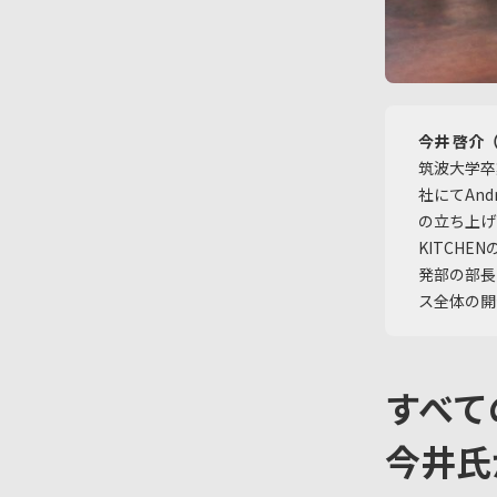
今井 啓介（K
筑波大学卒
社にてAn
の立ち上げ
KITCHE
発部の部長
ス全体の開
すべて
今井氏