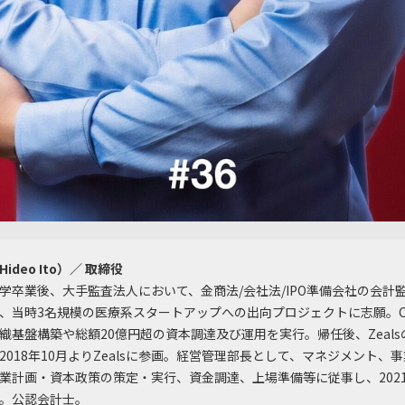
ideo Ito）／ 取締役
学卒業後、大手監査法人において、金商法/会社法/IPO準備会社の会計
、当時3名規模の医療系スタートアップへの出向プロジェクトに志願。C
織基盤構築や総額20億円超の資本調達及び運用を実行。帰任後、Zeal
2018年10月よりZealsに参画。経営管理部長として、マネジメント、
業計画・資本政策の策定・実行、資金調達、上場準備等に従事し、202
。公認会計士。