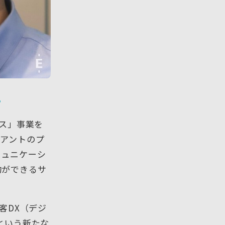
。
ース」事業を
イアントのプ
ミュニケーシ
約ができるサ
客DX（デジ
という新たな