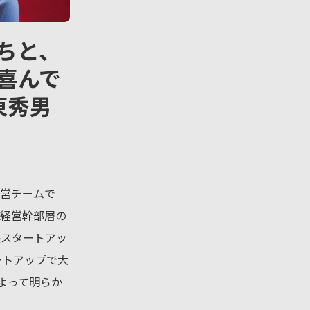
ちと、
喜んで
東秀男
運営チームで
・経営幹部層の
長スタートアッ
ートアップで大
よって明らか