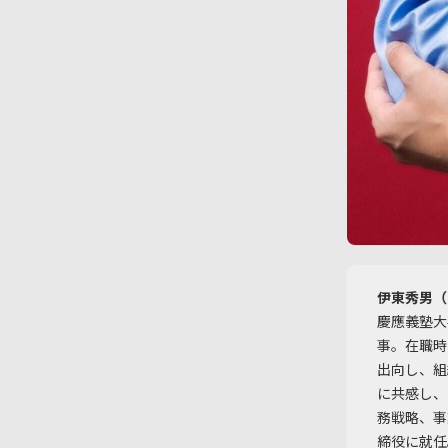
伊東秀男（H
慶應義塾大
事。在職時
出向し、組
に共感し、
務戦略、事
締役に就任