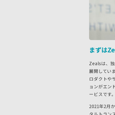
まずはZ
Zealsは
展開してい
ロダクトや
ョンがエン
ービスです
2021年2
タルトラン