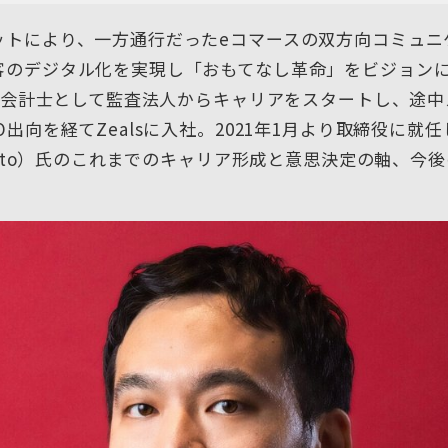
ットにより、一方通行だったeコマースの双方向コミュニ
客のデジタル化を実現し「おもてなし革命」をビジョン
s。会計士として監査法人からキャリアをスタートし、途
O出向を経てZealsに入社。2021年1月より取締役に就
o Ito）氏のこれまでのキャリア形成と意思決定の軸、今
。