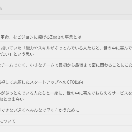
点
革命」をビジョンに掲げるZealsの事業とは
ら抱いていた「能力やスキルがぶっとんでいる人たちと、世の中に喜ん
けたい」という思い
なチームでなく、小さなチームで最初から最後まで密に関わることにこ
視して志願したスタートアップへのCFO出向
ルがぶっとんでいる人たちと一緒に、世の中に喜んでもらえるサービス
lsとの出会い
達できない遠くへみんなで早く向かうために
sについて