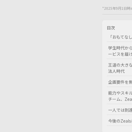
*2025年9月1日時
目次
「おもてなし
学生時代か
ービスを届
王道の大き
法人時代
企画要件を無
能力やスキ
チーム、Zea
一人では到
今後のZeal