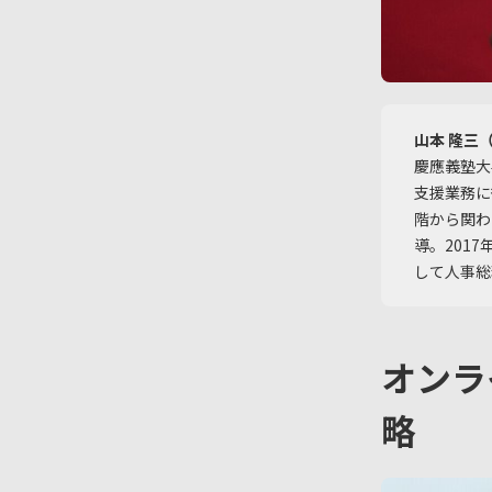
山本 隆三（
慶應義塾大
支援業務に
階から関わ
導。201
して人事総
オンラ
略