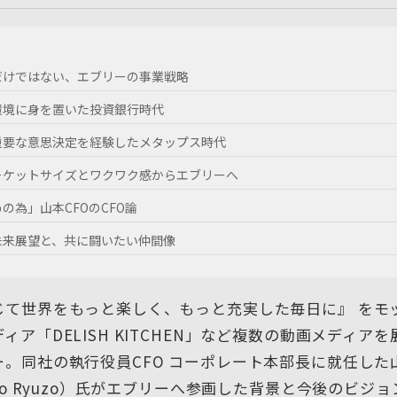
だけではない、エブリーの事業戦略
環境に身を置いた投資銀行時代
重要な意思決定を経験したメタップス時代
ーケットサイズとワクワク感からエブリーへ
の為」山本CFOのCFO論
未来展望と、共に闘いたい仲間像
じて世界をもっと楽しく、もっと充実した毎日に』 をモ
ィア「DELISH KITCHEN」など複数の動画メディア
ー。同社の執行役員CFO コーポレート本部長に就任した
oto Ryuzo）氏がエブリーへ参画した背景と今後のビジ