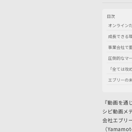
目次
オンライン
成長できる
事業会社で
圧倒的なマ
「全ては攻め
エブリーの
『動画を通
シピ動画メデ
会社エブリ
（Yamam